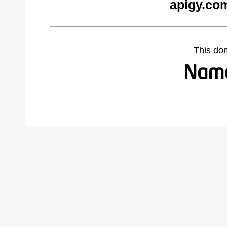
apigy.co
This do